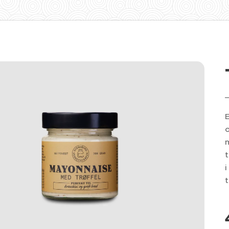
E
o
m
t
i
t