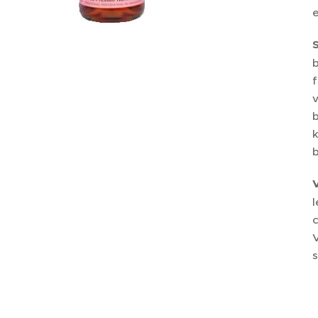
e
b
f
v
b
k
b
V
l
V