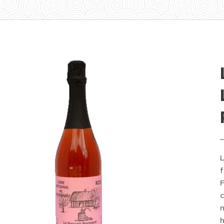
L
f
F
c
m
h