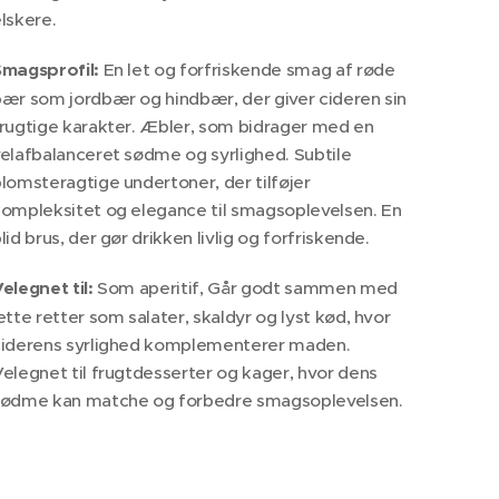
lskere.
Smagsprofil:
En let og forfriskende smag af røde
ær som jordbær og hindbær, der giver cideren sin
rugtige karakter. Æbler, som bidrager med en
elafbalanceret sødme og syrlighed. Subtile
lomsteragtige undertoner, der tilføjer
ompleksitet og elegance til smagsoplevelsen. En
lid brus, der gør drikken livlig og forfriskende.
elegnet til:
Som aperitif, Går godt sammen med
ette retter som salater, skaldyr og lyst kød, hvor
ciderens syrlighed komplementerer maden.
elegnet til frugtdesserter og kager, hvor dens
sødme kan matche og forbedre smagsoplevelsen.