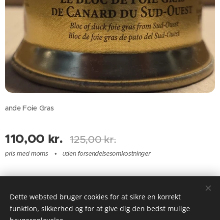
ande Foie Gras
110,00
kr.
125,00
kr.
pris med moms
uden forsendelsesomkostninger
JS Food & Wine 2025
Dette websted bruger cookies for at sikre en korrekt
funktion, sikkerhed og for at give dig den bedst mulige
Cookies