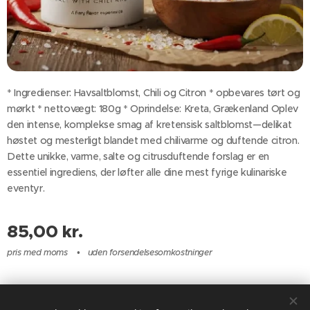
* Ingredienser: Havsaltblomst, Chili og Citron * opbevares tørt og
mørkt * nettovægt: 180g * Oprindelse: Kreta, Grækenland Oplev
den intense, komplekse smag af kretensisk saltblomst—delikat
høstet og mesterligt blandet med chilivarme og duftende citron.
Dette unikke, varme, salte og citrusduftende forslag er en
essentiel ingrediens, der løfter alle dine mest fyrige kulinariske
eventyr.
85,00
kr.
pris med moms
uden forsendelsesomkostninger
JS Food & Wine 2025