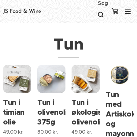
Søg
JS Food & Wine
Tun
Udsolgt
Tun
Tun i
Tun i
Tun i
med
timian
olivenolie
økologisk
Artiskok
olie
375g
olivenolie
og
49,00
kr.
80,00
kr.
49,00
kr.
mayonna