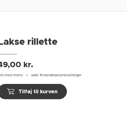
Lakse rillette
49,00
kr.
ris med moms
uden forsendelsesomkostninger
Tilføj til kurven