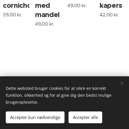
cornichoner
med
kapers
49,00
kr.
mandel
39,00
kr.
42,00
kr.
49,00
kr.
Dette websted bruger cookies for at sikre en korrekt
funktion, sikkerhed og for at give dig den bedst mulige
brugeroplevelse.
JS Food & Wine 2025
Accepter kun nødvendige
Accepter alle
Cookies