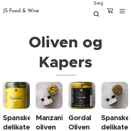
Søg
JS Food & Wine
Oliven og
Kapers
Spanske
Manzanilla
Gordal
Spanske
delikatesse
oliven
Oliven
delikate